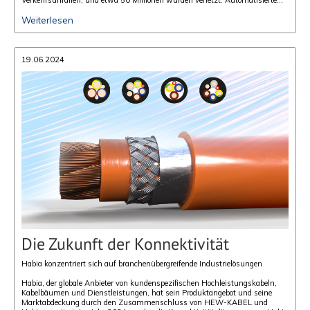
Verkehrsüberwachungssysteme haben die Zahl der Todesfälle und
Weiterlesen
Verletzungen deutlich gesenkt und entlasten die Strafverfolgungsbehörden.
19.06.2024
Die Zukunft der Konnektivität
Habia konzentriert sich auf branchenübergreifende Industrielösungen
Habia, der glo­ba­le An­bie­ter von kun­den­spe­zi­fi­schen Hoch­leis­tungs­ka­beln,
Ka­bel­bäu­men und Dienst­leis­tun­gen, hat sein Pro­dukt­an­ge­bot und seine
Markt­ab­de­ckung durch den Zu­sam­men­schluss von HEW-KABEL und