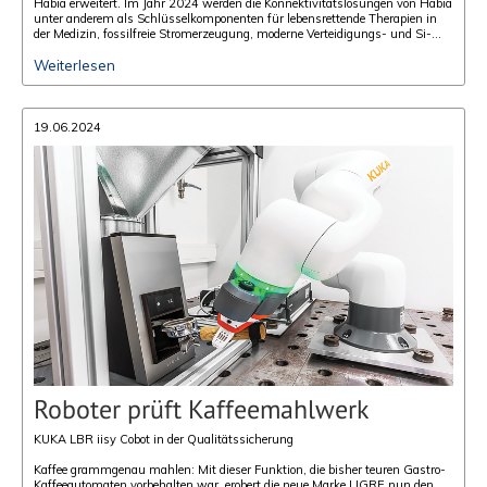
Habia er­wei­tert. Im Jahr 2024 wer­den die Kon­nek­ti­vi­täts­lö­sun­gen von Habia
unter an­de­rem als Schlüs­sel­kom­po­nen­ten für le­bens­ret­ten­de The­ra­pi­en in
der Me­di­zin, fos­sil­freie Strom­erzeu­gung, mo­der­ne Ver­tei­di­gungs- und Si­
cher­heits­tech­no­lo­gi­en sowie emis­si­ons­freie Autos und Flug­zeu­ge die­nen.
Weiterlesen
19.06.2024
Roboter prüft Kaffeemahlwerk
KUKA LBR iisy Cobot in der Qualitätssicherung
Kaffee grammgenau mahlen: Mit dieser Funktion, die bisher teuren Gastro-
Kaffeeautomaten vorbehalten war, erobert die neue Marke LIGRE nun den