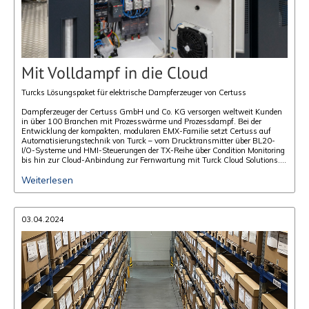
Mit Volldampf in die Cloud
Turcks Lösungspaket für elektrische Dampferzeuger von Certuss
Dampferzeuger der Certuss GmbH und Co. KG versorgen weltweit Kunden
in über 100 Branchen mit Prozesswärme und Prozessdampf. Bei der
Entwicklung der kompakten, modularen EMX-Familie setzt Certuss auf
Automatisierungstechnik von Turck – vom Drucktransmitter über BL20-
I/O-Systeme und HMI-Steuerungen der TX-Reihe über Condition Monitoring
bis hin zur Cloud-Anbindung zur Fernwartung mit Turck Cloud Solutions.
Überzeugt haben dabei die umfassende Beratung, Service,
Entwicklungsunterstützung und nicht zuletzt die Funktionalitäten der
Weiterlesen
Produkte sowie die Breite des Portfolios.
03.04.2024